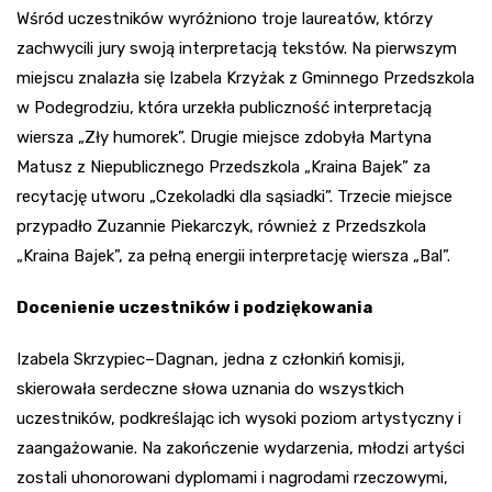
Wśród uczestników wyróżniono troje laureatów, którzy
zachwycili jury swoją interpretacją tekstów. Na pierwszym
miejscu znalazła się Izabela Krzyżak z Gminnego Przedszkola
w Podegrodziu, która urzekła publiczność interpretacją
wiersza „Zły humorek”. Drugie miejsce zdobyła Martyna
Matusz z Niepublicznego Przedszkola „Kraina Bajek” za
recytację utworu „Czekoladki dla sąsiadki”. Trzecie miejsce
przypadło Zuzannie Piekarczyk, również z Przedszkola
„Kraina Bajek”, za pełną energii interpretację wiersza „Bal”.
Docenienie uczestników i podziękowania
Izabela Skrzypiec–Dagnan, jedna z członkiń komisji,
skierowała serdeczne słowa uznania do wszystkich
uczestników, podkreślając ich wysoki poziom artystyczny i
zaangażowanie. Na zakończenie wydarzenia, młodzi artyści
zostali uhonorowani dyplomami i nagrodami rzeczowymi,