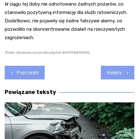
W ciągu tej doby nie odnotowano żadnych pożarów, co
stanowiło pozytywną informację dla służb ratowniczych.
Dodatkowo, nie pojawiły się żadne fałszywe alarmy, co
pozwoliło na skoncentrowanie działań na rzeczywistych
zagrożeniach.
Źródło: facebook.com/profile.php?id=100079158100292
Nawigacja
Poprzedni
Kolejny
wpisu
Powiązane teksty