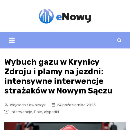
Skip
to
content
Wybuch gazu w Krynicy
Zdroju i plamy na jezdni:
intensywne interwencje
strażaków w Nowym Sączu
Wojciech Kowalczyk
24 października 2025
,
,
Interwencje
Pole
Wypadki