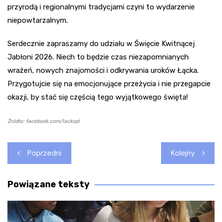
przyrodą i regionalnymi tradycjami czyni to wydarzenie
niepowtarzalnym.
Serdecznie zapraszamy do udziału w Święcie Kwitnącej
Jabłoni 2026. Niech to będzie czas niezapomnianych
wrażeń, nowych znajomości i odkrywania uroków Łącka.
Przygotujcie się na emocjonujące przeżycia i nie przegapcie
okazji, by stać się częścią tego wyjątkowego święta!
Źródło: facebook.com/lackopl
Nawigacja
Poprzedni
Kolejny
wpisu
Powiązane teksty