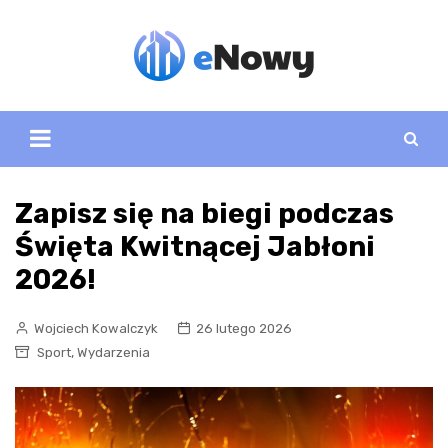
Skip
to
content
Zapisz się na biegi podczas
Święta Kwitnącej Jabłoni
2026!
Wojciech Kowalczyk
26 lutego 2026
,
Sport
Wydarzenia