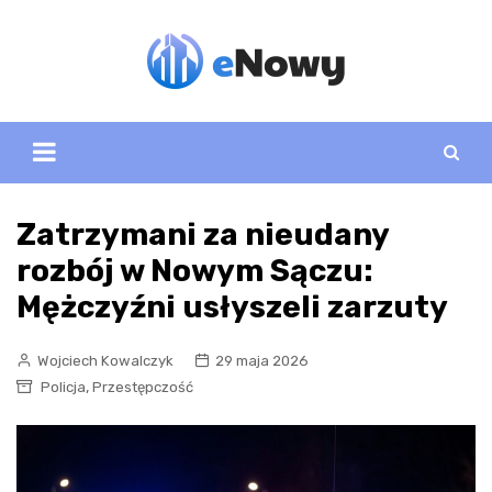
Skip
to
content
Zatrzymani za nieudany
rozbój w Nowym Sączu:
Mężczyźni usłyszeli zarzuty
Wojciech Kowalczyk
29 maja 2026
,
Policja
Przestępczość