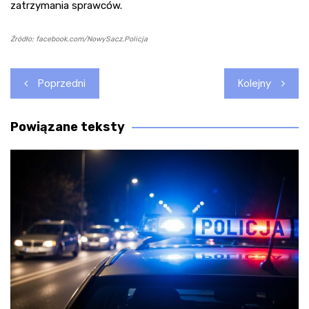
zatrzymania sprawców.
Źródło: facebook.com/NowySacz.Policja
Nawigacja
Poprzedni
Kolejny
wpisu
Powiązane teksty