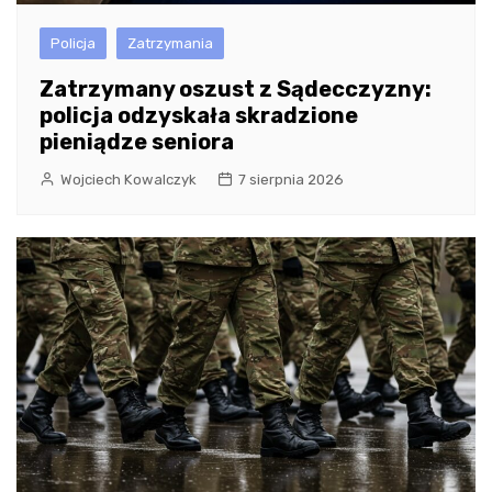
Policja
Zatrzymania
Zatrzymany oszust z Sądecczyzny:
policja odzyskała skradzione
pieniądze seniora
Wojciech Kowalczyk
7 sierpnia 2026