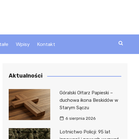
tałe
Wpisy
Kontakt
ty
Aktualności
zta
Góralski Ołtarz Papieski –
duchowa ikona Beskidów w
Starym Sączu
ztor
6 sierpnia 2026
Lotnictwo Policji: 95 lat
 i