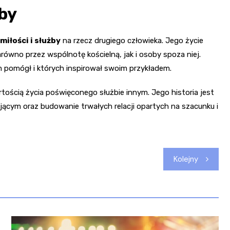
żby
iłości i służby
na rzecz drugiego człowieka. Jego życie
równo przez wspólnotę kościelną, jak i osoby spoza niej.
m pomógł i których inspirował swoim przykładem.
rtością życia poświęconego służbie innym. Jego historia jest
ącym oraz budowanie trwałych relacji opartych na szacunku i
Kolejny