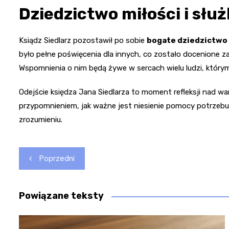
Dziedzictwo miłości i słu
Ksiądz Siedlarz pozostawił po sobie
bogate dziedzictwo m
było pełne poświęcenia dla innych, co zostało docenione za
Wspomnienia o nim będą żywe w sercach wielu ludzi, który
Odejście księdza Jana Siedlarza to moment refleksji nad wa
przypomnieniem, jak ważne jest niesienie pomocy potrzebuj
zrozumieniu.
Nawigacja
Poprzedni
wpisu
Powiązane teksty