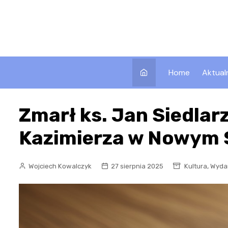
Skip
to
content
Home
Aktual
Zmarł ks. Jan Siedlarz
Kazimierza w Nowym 
,
Wojciech Kowalczyk
27 sierpnia 2025
Kultura
Wyda