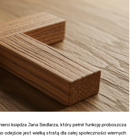
Kościół św. Kazimierza
Kamienicą
Synagoga i cmentarz
Park Strzelecki
żydowski
Enklawa przyrodnicza
Dworzec kolejowy
„Bobrowisko”
Kościół pw. Matki Boże
Niepokalanej
rci księdza Jana Siedlarza, który pełnił funkcję proboszcza
 odejście jest wielką stratą dla całej społeczności wiernych