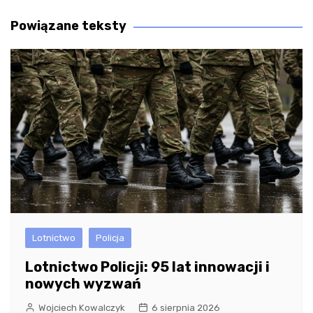
wpisu
Powiązane teksty
Lotnictwo
Policja
Lotnictwo Policji: 95 lat innowacji i
nowych wyzwań
Wojciech Kowalczyk
6 sierpnia 2026