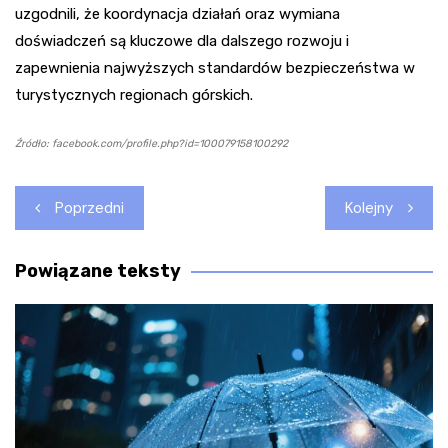
uzgodnili, że koordynacja działań oraz wymiana
doświadczeń są kluczowe dla dalszego rozwoju i
zapewnienia najwyższych standardów bezpieczeństwa w
turystycznych regionach górskich.
Źródło: facebook.com/profile.php?id=100079158100292
Nawigacja
Poprzedni
Kolejny
wpisu
Powiązane teksty