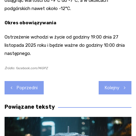
osiągnąć wartości od -9°C do -7°C, a w okolicach
podgórskich nawet około -12°C.
Okres obowiązywania
Ostrzeżenie wchodzi w życie od godziny 19:00 dnia 27
listopada 2025 roku i będzie ważne do godziny 10:00 dnia
następnego.
Źródło: facebook.com/MiGPZ
Nawigacja
Poprzedni
Kolejny
wpisu
Powiązane teksty