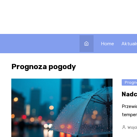
Skip
to
content
Home
Aktual
Prognoza pogody
Progn
Nadc
Przewi
temper
Wojc