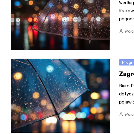
Według
Krakowa
pogod
Wojc
Progn
Zagr
Biuro 
dotycz
pojawić
Wojc