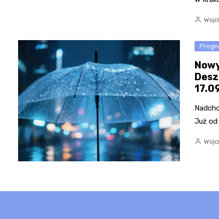
Wojc
Progn
Nowy
Desz
17.0
Nadcho
Już od
Wojc