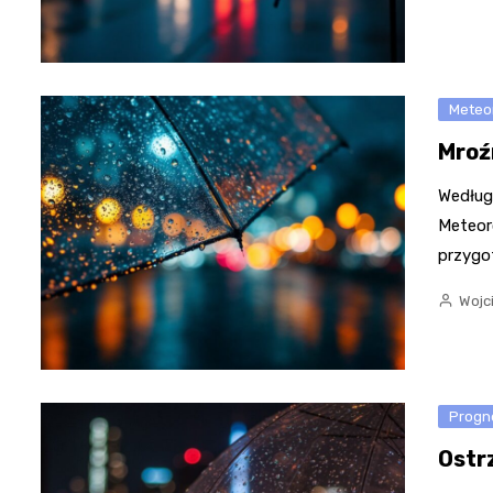
Meteo
Mroź
Według
Meteor
przygo
Wojc
Progn
Ostr