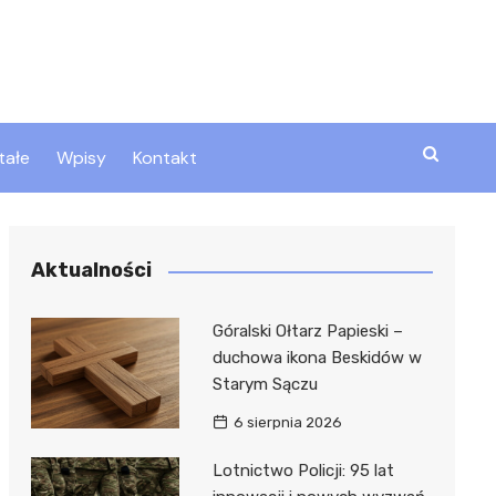
tałe
Wpisy
Kontakt
ty
Aktualności
zta
Góralski Ołtarz Papieski –
duchowa ikona Beskidów w
Starym Sączu
ztor
6 sierpnia 2026
Lotnictwo Policji: 95 lat
 i