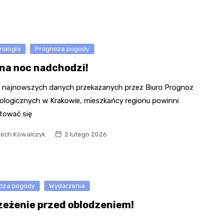
Kościół św. Kazimierza
Kamienicą
Synagoga i cmentarz
Park Strzelecki
żydowski
rologia
Prognoza pogody
Enklawa przyrodnicza
Dworzec kolejowy
„Bobrowisko”
na noc nadchodzi!
Kościół pw. Matki Boże
Niepokalanej
 najnowszych danych przekazanych przez Biuro Prognoz
ologicznych w Krakowie, mieszkańcy regionu powinni
tować się
iech Kowalczyk
2 lutego 2026
oza pogody
Wydarzenia
zeżenie przed oblodzeniem!