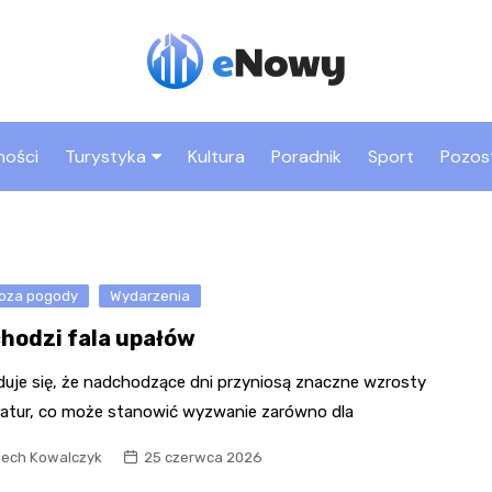
ności
Turystyka
Kultura
Poradnik
Sport
Pozos
Co warto zobaczyć w
Rynek
Nowym Sączu
Bazylika św. Małgorza
Atrakcje dla dzieci w
Park trampolin
oza pogody
Wydarzenia
Zamek Królewski i Bas
Nowym Sączu
Jumpmania
Kowalska
hodzi fala upałów
Zabytki Nowego Sącza
Sala zabaw Fun Park
Dom Gotycki
Sądecki Park
duje się, że nadchodzące dni przyniosą znaczne wzrosty
Etnograficzny
Kryta pływalnia MOSiR
„Biały Klasztor” – klas
atur, co może stanowić wyzwanie zarówno dla
Sióstr Niepokalanego
Miasteczko Galicyjskie
Poczęcia NMP
iech Kowalczyk
25 czerwca 2026
Bulwary nad Dunajcem