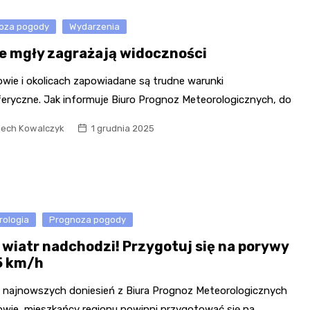
oza pogody
Wydarzenia
e mgły zagrażają widoczności
owie i okolicach zapowiadane są trudne warunki
eryczne. Jak informuje Biuro Prognoz Meteorologicznych, do
iech Kowalczyk
1 grudnia 2025
rologia
Prognoza pogody
y wiatr nadchodzi! Przygotuj się na porywy
5 km/h
 najnowszych doniesień z Biura Prognoz Meteorologicznych
owie, mieszkańcy regionu powinni przygotować się na