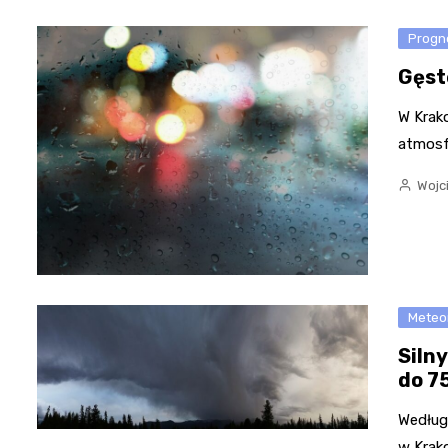
Progn
Gęst
W Krak
atmosf
Wojc
Meteo
Siln
do 7
Według
w Krak