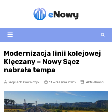
Skip
to
content
Modernizacja linii kolejowej
Klęczany – Nowy Sącz
nabrała tempa
Wojciech Kowalczyk
11 września 2023
Aktualności