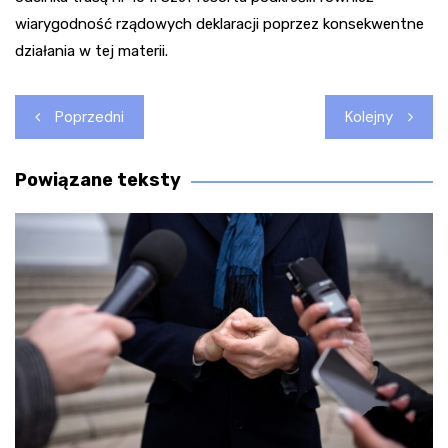
wiarygodność rządowych deklaracji poprzez konsekwentne
działania w tej materii.
Nawigacja
Poprzedni
Kolejny
wpisu
Powiązane teksty