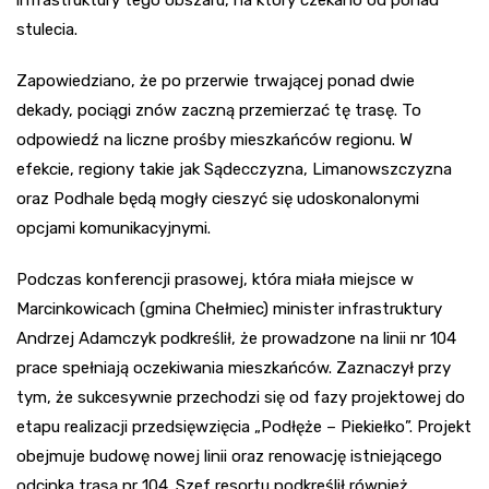
infrastruktury tego obszaru, na który czekano od ponad
stulecia.
Zapowiedziano, że po przerwie trwającej ponad dwie
dekady, pociągi znów zaczną przemierzać tę trasę. To
odpowiedź na liczne prośby mieszkańców regionu. W
efekcie, regiony takie jak Sądecczyzna, Limanowszczyzna
oraz Podhale będą mogły cieszyć się udoskonalonymi
opcjami komunikacyjnymi.
Podczas konferencji prasowej, która miała miejsce w
Marcinkowicach (gmina Chełmiec) minister infrastruktury
Andrzej Adamczyk podkreślił, że prowadzone na linii nr 104
prace spełniają oczekiwania mieszkańców. Zaznaczył przy
tym, że sukcesywnie przechodzi się od fazy projektowej do
etapu realizacji przedsięwzięcia „Podłęże – Piekiełko”. Projekt
obejmuje budowę nowej linii oraz renowację istniejącego
odcinka trasą nr 104. Szef resortu podkreślił również