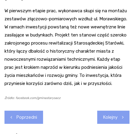
W pierwszym etapie prac, wykonawca skupi się na montażu
zestawów złączowo-pomiarowych wzdłuż ul. Morawskiego.
W ramach inwestycji powstaną też nowe wewnętrzne linie
zasilające w budynkach. Projekt ten stanowi część szeroko
zakrojonego procesu rewitalizacji Starosądeckiej Starówki,
który łączy dbałość o historyczny charakter miasta z
nowoczesnymi rozwiązaniami technicznymi. Każdy etap
prac jest krokiem naprzód w kierunku podniesienia jakości
życia mieszkańców i rozwoju gminy. To inwestycja, która
przyniesie korzyści zarówno dziś, jak i w przyszłości.
Źródło: facebook.com/gminastarysacz
Nawigacja
Poprzedni
Kolejny
wpisu