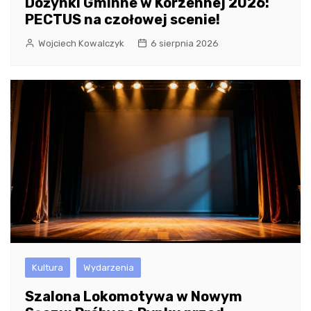
Dożynki Gminne w Korzennej 2026:
PECTUS na czołowej scenie!
Wojciech Kowalczyk
6 sierpnia 2026
Kultura
Wydarzenia
Szalona Lokomotywa w Nowym