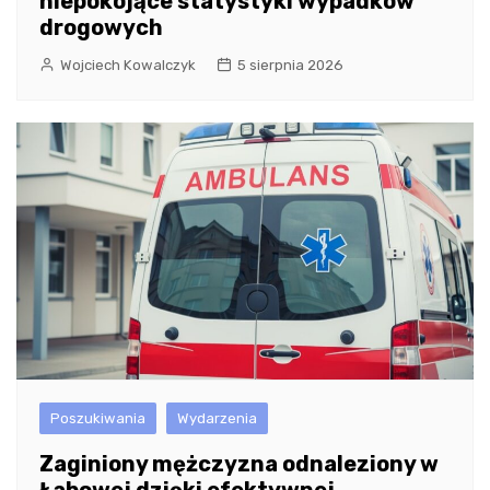
niepokojące statystyki wypadków
drogowych
Wojciech Kowalczyk
5 sierpnia 2026
Poszukiwania
Wydarzenia
Zaginiony mężczyzna odnaleziony w