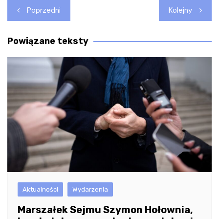
Nawigacja
Poprzedni
Kolejny
wpisu
Powiązane teksty
Aktualności
Wydarzenia
Marszałek Sejmu Szymon Hołownia,