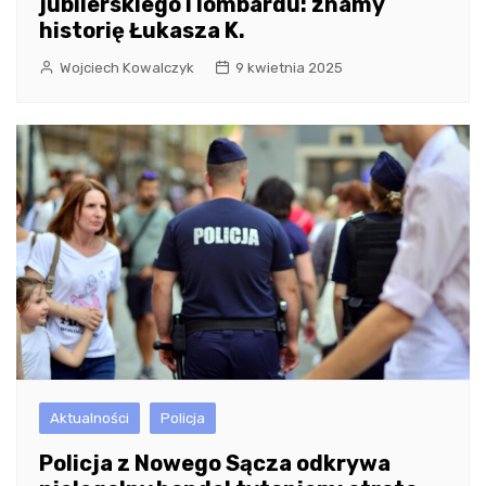
jubilerskiego i lombardu: znamy
historię Łukasza K.
Wojciech Kowalczyk
9 kwietnia 2025
Aktualności
Policja
Policja z Nowego Sącza odkrywa