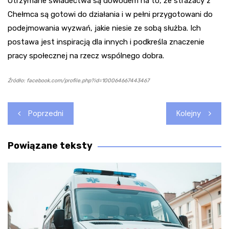
Otrzymane świadectwa są dowodem na to, że strażacy z
Chełmca są gotowi do działania i w pełni przygotowani do
podejmowania wyzwań, jakie niesie ze sobą służba. Ich
postawa jest inspiracją dla innych i podkreśla znaczenie
pracy społecznej na rzecz wspólnego dobra.
Źródło: facebook.com/profile.php?id=100064667443467
Nawigacja
Poprzedni
Kolejny
wpisu
Powiązane teksty