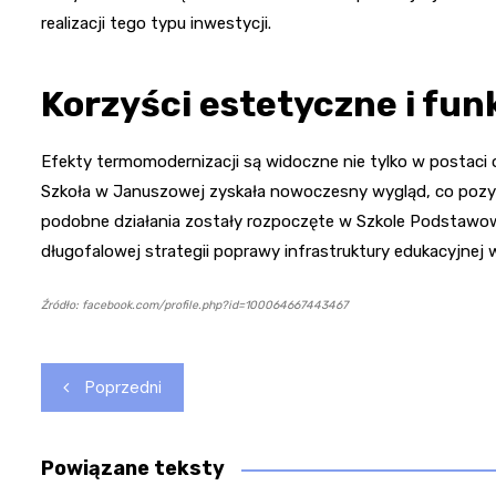
realizacji tego typu inwestycji.
Korzyści estetyczne i fun
Efekty termomodernizacji są widoczne nie tylko w postaci
Szkoła w Januszowej zyskała nowoczesny wygląd, co pozyt
podobne działania zostały rozpoczęte w Szkole Podstawow
długofalowej strategii poprawy infrastruktury edukacyjnej w
Źródło: facebook.com/profile.php?id=100064667443467
Nawigacja
Poprzedni
wpisu
Powiązane teksty