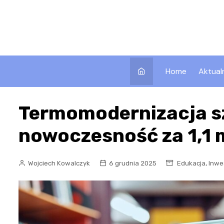
Skip
to
content
Home
Aktual
Termomodernizacja s
nowoczesność za 1,1 m
,
Wojciech Kowalczyk
6 grudnia 2025
Edukacja
Inwe