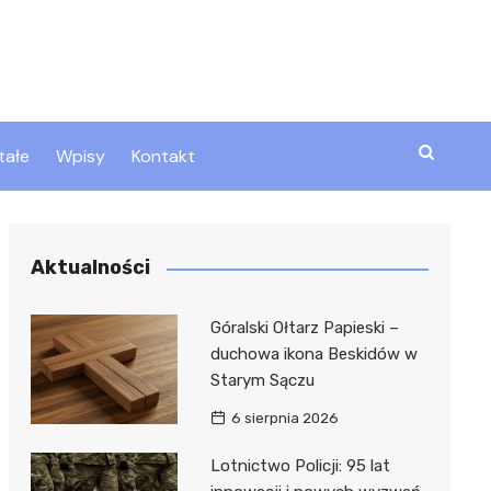
tałe
Wpisy
Kontakt
ty
Aktualności
zta
Góralski Ołtarz Papieski –
duchowa ikona Beskidów w
Starym Sączu
ztor
6 sierpnia 2026
Lotnictwo Policji: 95 lat
 i