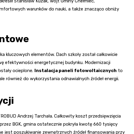
reślił Stanisław Kuzak, wójt Gminy Chełmiec,
komfortowych warunków do nauki, a także znacząco obniży
ontowe
ka kluczowych elementów. Dach szkoły został całkowicie
wę efektywności energetycznej budynku. Modernizacji
stały ocieplone.
Instalacja paneli fotowoltaicznych
to
, ale również do wykorzystania odnawialnych źródeł energii.
cji
STROBUD Andrzej Tarchała. Całkowity koszt przedsięwzięcia
tu przez BGK, gmina ostatecznie pokryła kwotę 660 tysięcy
ne jest poszukiwanie zewnętrznych źródeł finansowania przy