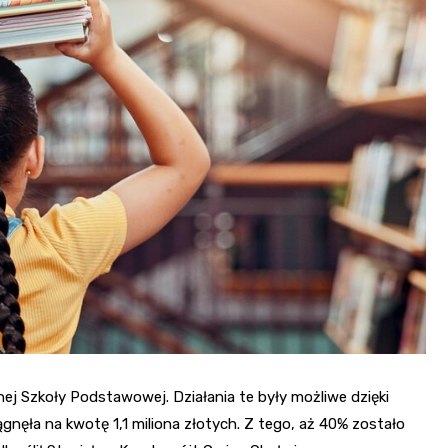
Kościół św. Kazimierza
Kamienicą
Synagoga i cmentarz
Park Strzelecki
żydowski
Enklawa przyrodnicza
Dworzec kolejowy
„Bobrowisko”
Kościół pw. Matki Boże
Niepokalanej
j Szkoły Podstawowej. Działania te były możliwe dzięki
gnęła na kwotę 1,1 miliona złotych. Z tego, aż 40% zostało