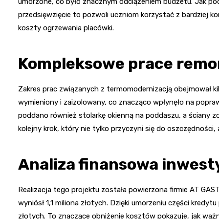
umorzone, co było znacznym odciążeniem budżetu. Jak podk
przedsięwzięcie to pozwoli uczniom korzystać z bardziej 
koszty ogrzewania placówki.
Kompleksowe prace rem
Zakres prac związanych z termomodernizacją obejmował kil
wymieniony i zaizolowany, co znacząco wpłynęło na popra
poddano również stolarkę okienną na poddaszu, a ściany zo
kolejny krok, który nie tylko przyczyni się do oszczędności
Analiza finansowa inwesty
Realizacja tego projektu została powierzona firmie AT GA
wyniósł 1,1 miliona złotych. Dzięki umorzeniu części kredy
złotych. To znaczące obniżenie kosztów pokazuje, jak waż