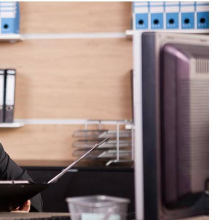
Kościół św. Kazimierza
Kamienicą
Synagoga i cmentarz
Park Strzelecki
żydowski
Enklawa przyrodnicza
Dworzec kolejowy
„Bobrowisko”
Kościół pw. Matki Boże
Niepokalanej