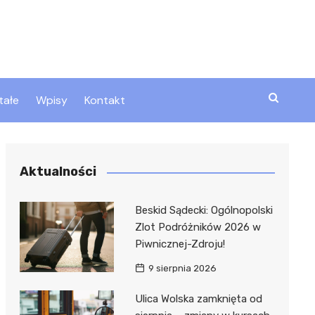
tałe
Wpisy
Kontakt
ty
Aktualności
zta
Beskid Sądecki: Ogólnopolski
Zlot Podróżników 2026 w
Piwnicznej-Zdroju!
ztor
9 sierpnia 2026
Ulica Wolska zamknięta od
 i