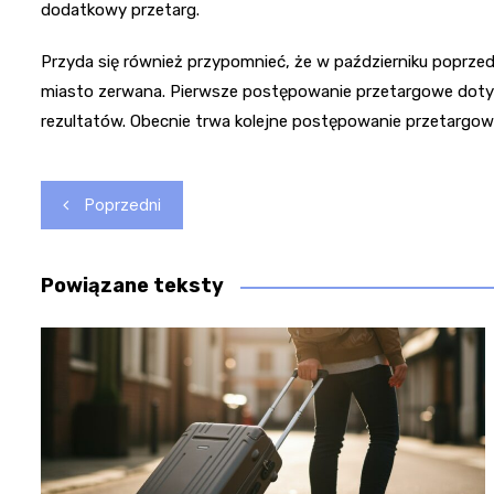
dodatkowy przetarg.
Przyda się również przypomnieć, że w październiku poprz
miasto zerwana. Pierwsze postępowanie przetargowe doty
rezultatów. Obecnie trwa kolejne postępowanie przetargowe
Nawigacja
Poprzedni
wpisu
Powiązane teksty