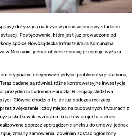
prawę dotyczącą nadużyć w procesie budowy stadionu
ytuacji. Postępowanie, które jest już prowadzone od
 szkody spółce Nowosądecka Infrastruktura Komunalna.
owa w Muszynie, jednak obecnie sprawę przejmuje wyższa
óre oryginalnie obejmowało jedynie problematykę stadionu,
. Teraz badane są również różne kontrowersyjne inwestycje
ór prezydenta Ludomira Handzla. W inicjacji śledztwa
ycji. Głównie chodzi o to, że już podczas realizacji
przez zwiększenie liczby miejsc na budowanych trybunach z
decyzja skutkowała wzrostem kosztów projektu o około
 zrealizowane poprzez sporządzenie aneksu do umowy, jednak
czącej zmiany zamówienia, powinien zostać ogłoszony