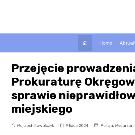
Skip
to
content
Home
Aktual
Przejęcie prowadzeni
Prokuraturę Okręgo
sprawie nieprawidło
miejskiego
,
Wojciech Kowalczyk
9 lipca 2024
Policja
Wydarzeni