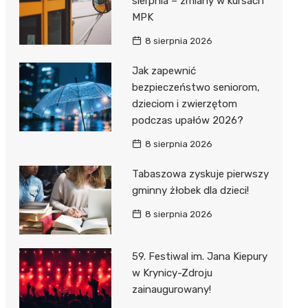
sierpnia – zmiany w kursach
MPK
8 sierpnia 2026
Jak zapewnić
bezpieczeństwo seniorom,
dzieciom i zwierzętom
j
podczas upałów 2026?
8 sierpnia 2026
Tabaszowa zyskuje pierwszy
gminny żłobek dla dzieci!
8 sierpnia 2026
59. Festiwal im. Jana Kiepury
w Krynicy-Zdroju
zainaugurowany!