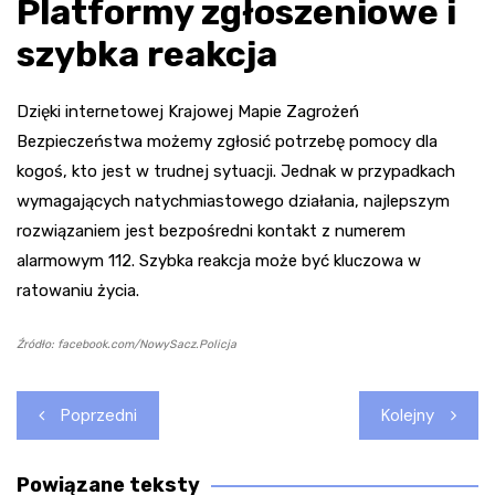
Platformy zgłoszeniowe i
szybka reakcja
Dzięki internetowej Krajowej Mapie Zagrożeń
Bezpieczeństwa możemy zgłosić potrzebę pomocy dla
kogoś, kto jest w trudnej sytuacji. Jednak w przypadkach
wymagających natychmiastowego działania, najlepszym
rozwiązaniem jest bezpośredni kontakt z numerem
alarmowym 112. Szybka reakcja może być kluczowa w
ratowaniu życia.
Źródło: facebook.com/NowySacz.Policja
Nawigacja
Poprzedni
Kolejny
wpisu
Powiązane teksty