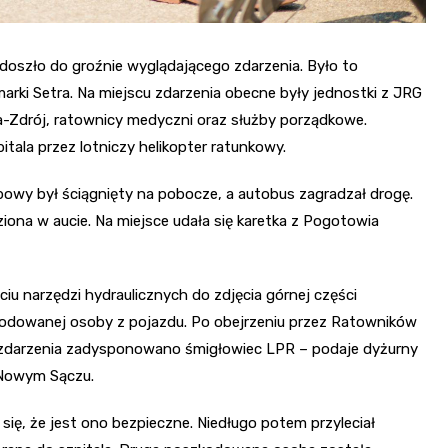
 doszło do groźnie wyglądającego zdarzenia. Było to
ki Setra. Na miejscu zdarzenia obecne były jednostki z JRG
a-Zdrój, ratownicy medyczni oraz służby porządkowe.
ala przez lotniczy helikopter ratunkowy.
bowy był ściągnięty na pobocze, a autobus zagradzał drogę.
ona w aucie. Na miejsce udała się karetka z Pogotowia
ciu narzędzi hydraulicznych do zdjęcia górnej części
odowanej osoby z pojazdu. Po obejrzeniu przez Ratowników
zdarzenia zadysponowano śmigłowiec LPR – podaje dyżurny
 Nowym Sączu.
 się, że jest ono bezpieczne. Niedługo potem przyleciał