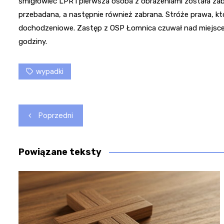
śmigłowiec LPR i pierwsza osoba z obrażeniami została za
przebadana, a następnie również zabrana. Stróże prawa, kt
dochodzeniowe. Zastęp z OSP Łomnica czuwał nad miejscem
godziny.
wypadki
Nawigacja
Poprzedni
wpisu
Powiązane teksty