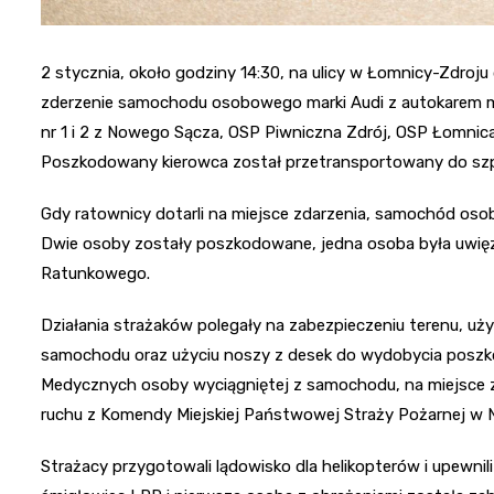
2 stycznia, około godziny 14:30, na ulicy w Łomnicy-Zdroju
zderzenie samochodu osobowego marki Audi z autokarem mar
nr 1 i 2 z Nowego Sącza, OSP Piwniczna Zdrój, OSP Łomnic
Poszkodowany kierowca został przetransportowany do szpit
Gdy ratownicy dotarli na miejsce zdarzenia, samochód oso
Dwie osoby zostały poszkodowane, jedna osoba była uwięzi
Ratunkowego.
Działania strażaków polegały na zabezpieczeniu terenu, uży
samochodu oraz użyciu noszy z desek do wydobycia poszk
Medycznych osoby wyciągniętej z samochodu, na miejsce 
ruchu z Komendy Miejskiej Państwowej Straży Pożarnej w
Strażacy przygotowali lądowisko dla helikopterów i upewnili