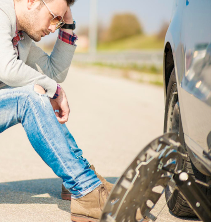
Kościół św. Kazimierza
Kamienicą
Synagoga i cmentarz
Park Strzelecki
żydowski
Enklawa przyrodnicza
Dworzec kolejowy
„Bobrowisko”
Kościół pw. Matki Boże
Niepokalanej