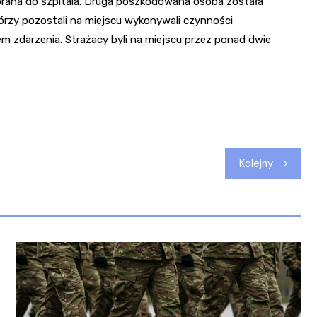
brana do szpitala. Druga poszkodowana osoba została
órzy pozostali na miejscu wykonywali czynności
 zdarzenia. Strażacy byli na miejscu przez ponad dwie
Kolejny