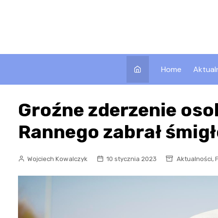
Skip
to
content
Home
Aktual
Groźne zderzenie oso
Rannego zabrał śmig
,
Wojciech Kowalczyk
10 stycznia 2023
Aktualności
P