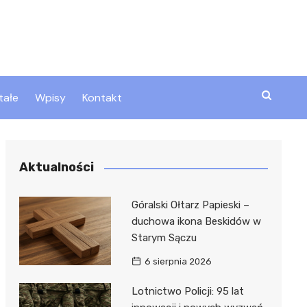
tałe
Wpisy
Kontakt
ty
Aktualności
zta
Góralski Ołtarz Papieski –
duchowa ikona Beskidów w
Starym Sączu
ztor
6 sierpnia 2026
Lotnictwo Policji: 95 lat
 i